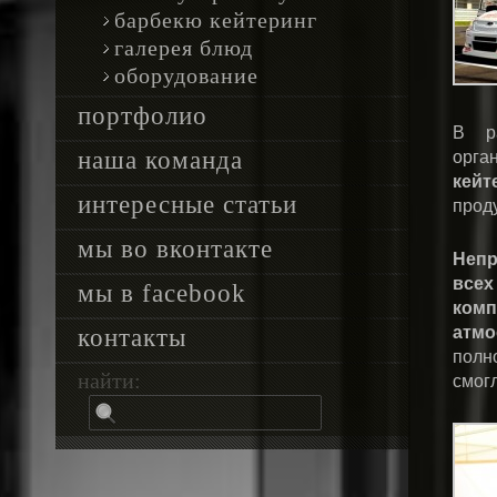
барбекю кейтеринг
галерея блюд
оборудование
портфолио
В р
наша команда
орга
кейт
интересные статьи
прод
мы во вконтакте
Непр
всех
мы в facebook
ком
атмо
контакты
полн
найти:
смогл